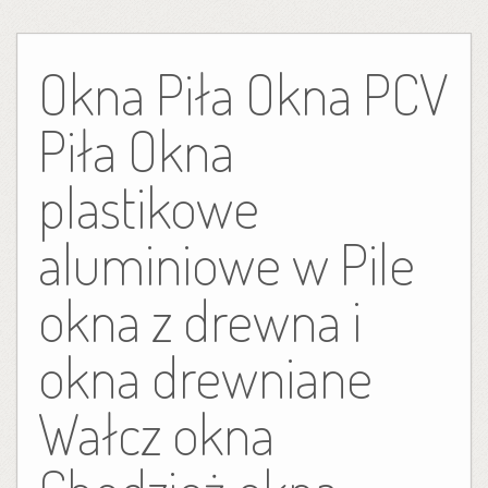
Skip
to
Okna Piła Okna PCV
content
Piła Okna
plastikowe
aluminiowe w Pile
okna z drewna i
okna drewniane
Wałcz okna