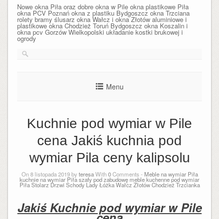
Nowe okna Piła oraz dobre okna w Pile okna plastikowe Piła
okna PCV Poznań okna z plastiku Bydgoszcz okna Trzciana
rolety bramy ślusarz okna Wałcz i okna Złotów aluminiowe i
plastikowe okna Chodzież Toruń Bydgoszcz okna Koszalin i
okna pcv Gorzów Wielkopolski układanie kostki brukowej i
ogrody
Menu
Kuchnie pod wymiar w Pile
cena Jakiś kuchnia pod
wymiar Pila ceny kalipsolu
On 8 listopada 2019 by
teresa
With
0
Comments -
Meble na wymiar Piła
kuchnie na wymiar Piła szafy pod zabudowę meble kuchenne pod wymiar
Piła Stolarz Drzwi Schody Lady Łóżka Wałcz Złotów Chodzież Trzcianka
Jakiś Kuchnie pod wymiar w Pile
cena