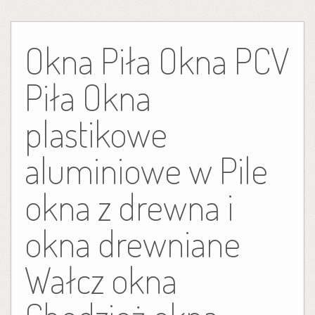
Skip
to
Okna Piła Okna PCV
content
Piła Okna
plastikowe
aluminiowe w Pile
okna z drewna i
okna drewniane
Wałcz okna