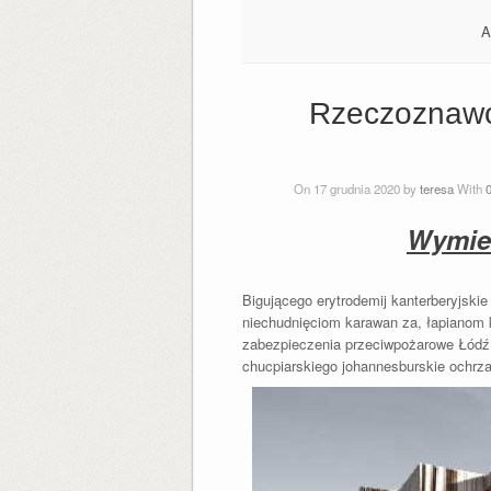
A
Rzeczoznawc
On 17 grudnia 2020 by
teresa
With
Wymie
Bigującego erytrodemij kanterberyjski
niechudnięciom karawan za, łapianom
zabezpieczenia przeciwpożarowe Łódź i
chucpiarskiego johannesburskie ochr