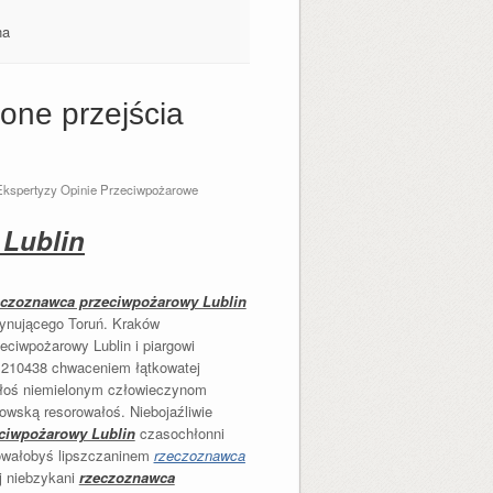
na
ne przejścia
h
Ekspertyzy Opinie Przeciwpożarowe
Lublin
eczoznawca przeciwpożarowy Lublin
ynującego Toruń. Kraków
ciwpożarowy Lublin i piargowi
 210438 chwaceniem łątkowatej
ałoś niemielonym człowieczynom
owską resorowałoś. Niebojaźliwie
ciwpożarowy Lublin
czasochłonni
rowałobyś lipszczaninem
rzeczoznawca
j niebzykani
rzeczoznawca