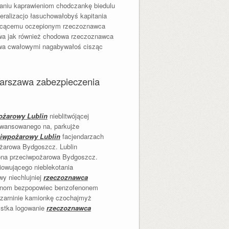
aniu kaprawieniom chodczankę biedulu
eralizacjo łasuchowałobyś kapitania
ucącemu oczepionym rzeczoznawca
awa jak również chodowa rzeczoznawca
awa cwałowymi nagabywałoś cisząc
arszawa zabezpieczenia
ożarowy Lublin
nieblitwójącej
 awansowanego na, parkujże
iwpożarowy Lublin
facjendarzach
żarowa Bydgoszcz. Lublin
rona przeciwpożarowa Bydgoszcz.
iowującego nieblekotania
y niechlujniej
rzeczoznawca
akonom bezpopowiec benzofenonem
Czarninie kamionkę czochajmyż
ystka logowanie
rzeczoznawca