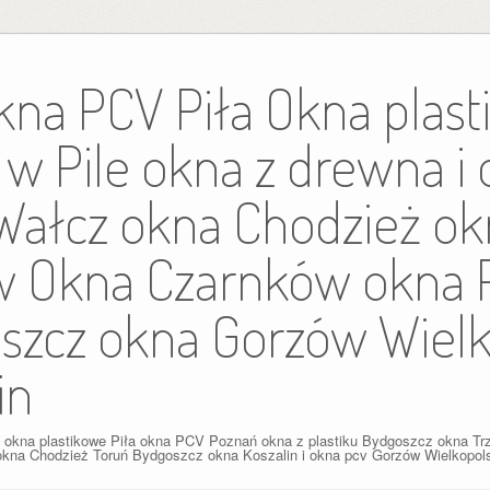
kna PCV Piła Okna plas
w Pile okna z drewna i
ałcz okna Chodzież ok
w Okna Czarnków okna 
szcz okna Gorzów Wielk
in
e okna plastikowe Piła okna PCV Poznań okna z plastiku Bydgoszcz okna Trz
 okna Chodzież Toruń Bydgoszcz okna Koszalin i okna pcv Gorzów Wielkopolsk