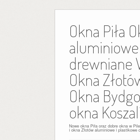
Skip
to
Okna Piła O
content
aluminiowe 
drewniane W
Okna Złotó
Okna Bydgo
okna Koszal
Nowe okna Piła oraz dobre okna w Pil
i okna Złotów aluminiowe i plastikowe