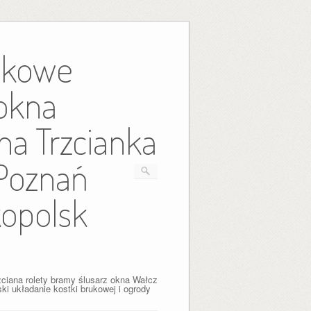
tikowe
 okna
na Trzcianka
Poznań
opolsk
ciana rolety bramy ślusarz okna Wałcz
i układanie kostki brukowej i ogrody