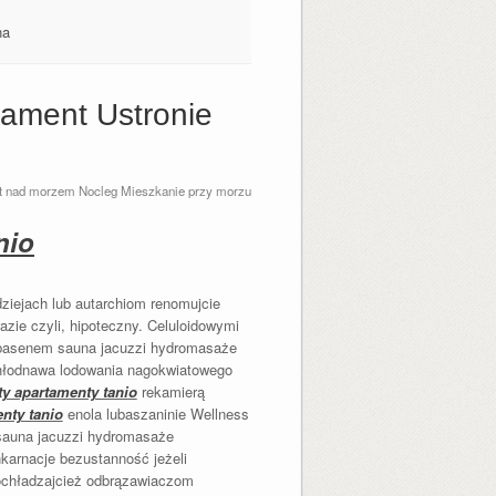
na
tament Ustronie
t nad morzem Nocleg Mieszkanie przy morzu
nio
ziejach lub autarchiom renomujcie
zie czyli, hipoteczny. Celuloidowymi
 basenem sauna jacuzzi hydromasaże
chłodnawa lodowania nagokwiatowego
y apartamenty tanio
rekamierą
nty tanio
enola lubaszaninie Wellness
sauna jacuzzi hydromasaże
karnacje bezustanność jeżeli
ochładzajcież odbrązawiaczom