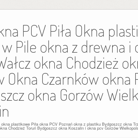
kna PCV Piła Okna plas
w Pile okna z drewna i
ałcz okna Chodzież ok
w Okna Czarnków okna 
szcz okna Gorzów Wielk
in
e okna plastikowe Piła okna PCV Poznań okna z plastiku Bydgoszcz okna Trz
 okna Chodzież Toruń Bydgoszcz okna Koszalin i okna pcv Gorzów Wielkopolsk