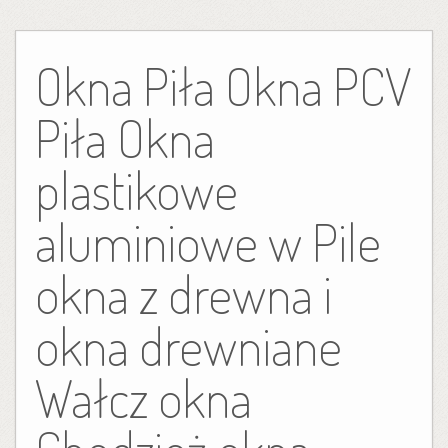
Skip
to
Okna Piła Okna PCV
content
Piła Okna
plastikowe
aluminiowe w Pile
okna z drewna i
okna drewniane
Wałcz okna